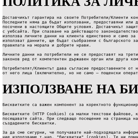
ПОЛИТИКА ЗА ЛИЧ
Доставчикът гарантира на своите Потребители/Клиенти кон
Последните няма да бъдат използвани, предоставяни или д
посочени в настоящите Общите условия. Доставчикът защит
с уебсайта. При спазване на действащото законодателство
използва личните данни на клиента единствено и само за 
използват данните, ще бъдат съобразени с българското за
правилата на морала и добрите нрави.

Личните данни на потребители не се предоставят на трети
законов ред от компетентен държавен орган или друга ком
Потребителят/Клиентът дава съгласие предоставените от н
от него лица (включително, но не само – пощенски операт
ИЗПОЛЗВАНЕ НА БИ
Бисквитките са важен компонент за коректното функционир
Бисквитките (HTTP Cookies) са малки текстови файлове, к
посещавате сайта. При следващо посещение на страница на
създадените бисквитки.

За да сме сигурни, че получавате най-подходящата информ
ние използваме т.нар. "бисквитки" (cookies). Те ни пома